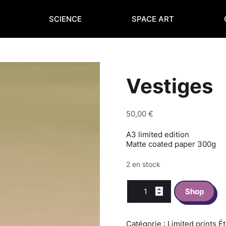
SCIENCE
SPACE ART
Vestiges
50,00
€
A3 limited edition
Matte coated paper 300g
2 en stock
quantité
Shop
de
Vestiges
Catégorie :
Limited prints
Ét