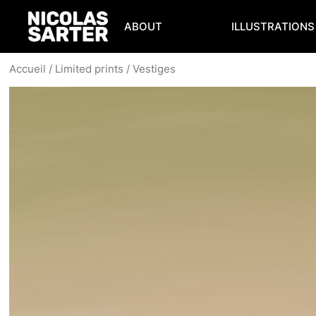
Skip
to
ABOUT
ILLUSTRATIONS
content
Accueil
/
Limited prints
/ Vestiges